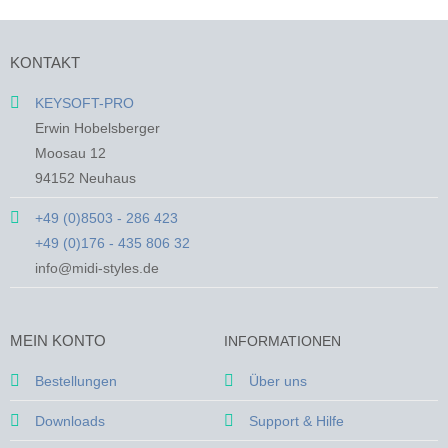
Produkt
Produkt
weist
weist
mehrere
mehrere
KONTAKT
Varianten
Varianten
auf.
auf.
KEYSOFT-PRO
Die
Die
Erwin Hobelsberger
Optionen
Optionen
Moosau 12
können
können
94152 Neuhaus
auf
auf
der
der
+49 (0)8503 - 286 423
Produktseite
Produktseite
+49 (0)176 - 435 806 32
gewählt
gewählt
werden
werden
info@midi-styles.de
MEIN KONTO
INFORMATIONEN
Bestellungen
Über uns
Downloads
Support & Hilfe