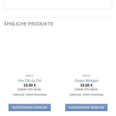
ÄHNLICHE PRODUKTE
MIDIS
MIDIS
Von Ort zu Ort
Guten Morgen
15,00
€
15,00
€
Enthält 19% MwSt.
Enthält 19% MwSt.
Lieferzeit: Sofort-Download
Lieferzeit: Sofort-Download
AUSFÜHRUNG WÄHLEN
AUSFÜHRUNG WÄHLEN
Dieses
Dieses