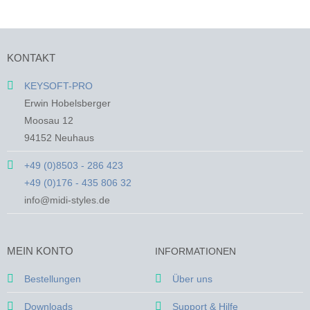
Produkt
weist
weist
mehrere
mehrere
Varianten
Varianten
auf.
KONTAKT
auf.
Die
Die
Optionen
KEYSOFT-PRO
Optionen
können
Erwin Hobelsberger
können
auf
auf
Moosau 12
der
der
Produktseite
94152 Neuhaus
Produktseite
gewählt
gewählt
+49 (0)8503 - 286 423
werden
werden
+49 (0)176 - 435 806 32
info@midi-styles.de
MEIN KONTO
INFORMATIONEN
Bestellungen
Über uns
Downloads
Support & Hilfe