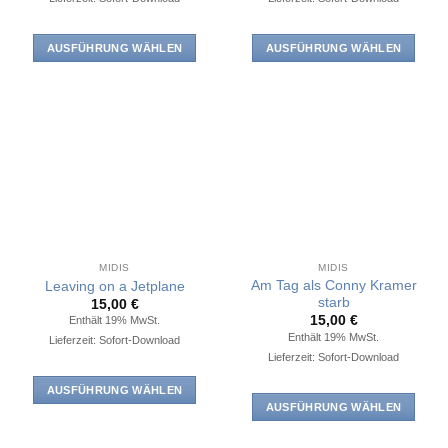
AUSFÜHRUNG WÄHLEN
AUSFÜHRUNG WÄHLEN
Dieses
Dieses
Produkt
Produkt
weist
weist
mehrere
mehrere
Varianten
Varianten
auf.
auf.
Die
Die
Optionen
Optionen
können
können
auf
auf
MIDIS
MIDIS
der
der
Am Tag als Conny Kramer
Leaving on a Jetplane
Produktseite
Produktseite
starb
15,00
€
15,00
€
Enthält 19% MwSt.
gewählt
gewählt
Enthält 19% MwSt.
Lieferzeit: Sofort-Download
werden
werden
Lieferzeit: Sofort-Download
AUSFÜHRUNG WÄHLEN
AUSFÜHRUNG WÄHLEN
Dieses
Dieses
Produkt