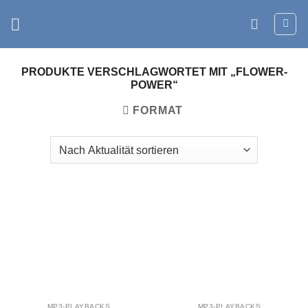
Zum
Inhalt
springen
PRODUKTE VERSCHLAGWORTET MIT „FLOWER-
POWER“
FORMAT
MP3-PLAYBACKS
MP3-PLAYBACKS