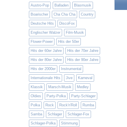
Austro-Pop
Balladen
Blasmusik
Boarischer
Cha Cha Cha
Country
Deutsche Hits
DiscoFox
Englischer Walzer
Film-Musik
Flower-Power
Hits der 50er
Hits der 60er Jahre
Hits der 70er Jahre
Hits der 80er Jahre
Hits der 90er Jahre
Hits der 2000er
Instrumental
Internationale Hits
Jive
Karneval
Klassik
Marsch-Musik
Medley
Oldies
Party-Polka
Party-Schlager
Polka
Rock
Rock'n'Roll
Rumba
Samba
Schlager
Schlager-Fox
Schlager-Polka
Stimmung