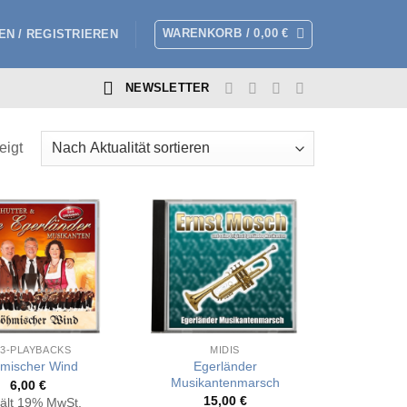
WARENKORB /
0,00
€
N / REGISTRIEREN
NEWSLETTER
Nach
eigt
Aktualität
sortiert
3-PLAYBACKS
MIDIS
Egerländer
mischer Wind
Musikantenmarsch
6,00
€
15,00
€
ält 19% MwSt.