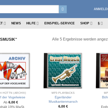
ANMELDE
KT
NEWS
HILFE
EINSPIEL-SERVICE
SHOP
§
Alle 5 Ergebnisse werden angez
SMUSIK“
DI-HÜTTN (ARCHIV)
MP3-PLAYBACKS
MP
Egerländer
f der Vogelwiese
Böh
Musikantenmarsch
Ab
6,00
€
6,00
€
thält 19% MwSt.
Enth