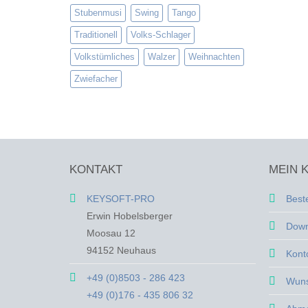
Stubenmusi
Swing
Tango
Traditionell
Volks-Schlager
Volkstümliches
Walzer
Weihnachten
Zwiefacher
KONTAKT
MEIN 
KEYSOFT-PRO
Best
Erwin Hobelsberger
Down
Moosau 12
94152 Neuhaus
Kont
+49 (0)8503 - 286 423
Wuns
+49 (0)176 - 435 806 32