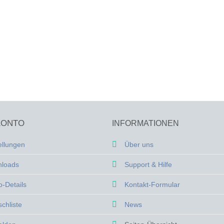
KONTO
INFORMATIONEN
ellungen
Über uns
loads
Support & Hilfe
o-Details
Kontakt-Formular
chliste
News