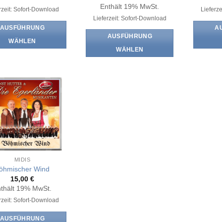
Enthält 19% MwSt.
rzeit: Sofort-Download
Lieferz
Lieferzeit: Sofort-Download
AUSFÜHRUNG
A
AUSFÜHRUNG
WÄHLEN
WÄHLEN
Dieses
Dieses
Produkt
Produkt
weist
weist
mehrere
mehrere
Varianten
Varianten
auf.
auf.
Die
Die
Optionen
Optionen
können
können
auf
MIDIS
auf
der
öhmischer Wind
der
Produktseite
15,00
€
Produktseite
thält 19% MwSt.
gewählt
gewählt
rzeit: Sofort-Download
werden
werden
AUSFÜHRUNG