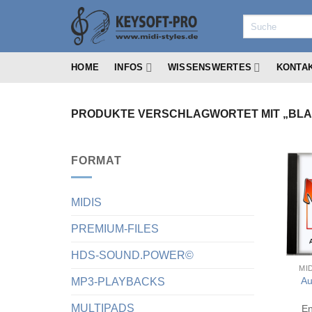
Zum
Suchen
Inhalt
nach:
springen
HOME
INFOS
WISSENSWERTES
KONTA
PRODUKTE VERSCHLAGWORTET MIT „BLA
FORMAT
MIDIS
PREMIUM-FILES
HDS-SOUND.POWER©
MI
Au
MP3-PLAYBACKS
MULTIPADS
En