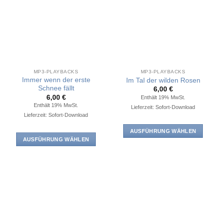
mehrere
Varianten
Varianten
auf.
auf.
Die
Die
Optionen
Optionen
können
können
auf
auf
der
MP3-PLAYBACKS
MP3-PLAYBACKS
der
Immer wenn der erste
Produktseite
Im Tal der wilden Rosen
Produktseite
Schnee fällt
6,00
€
gewählt
6,00
€
Enthält 19% MwSt.
gewählt
werden
Enthält 19% MwSt.
Lieferzeit: Sofort-Download
werden
Lieferzeit: Sofort-Download
AUSFÜHRUNG WÄHLEN
AUSFÜHRUNG WÄHLEN
Dieses
Dieses
Produkt
Produkt
weist
weist
mehrere
mehrere
Varianten
Varianten
auf.
auf.
Die
Die
Optionen