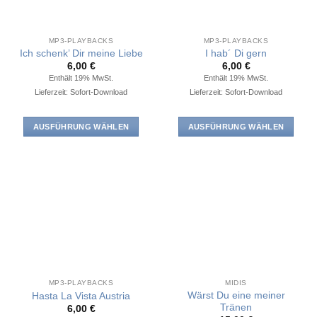
Optionen
können
können
auf
auf
der
MP3-PLAYBACKS
MP3-PLAYBACKS
der
Produktseite
Ich schenk’ Dir meine Liebe
I hab´ Di gern
Produktseite
6,00
€
6,00
€
gewählt
Enthält 19% MwSt.
Enthält 19% MwSt.
gewählt
werden
Lieferzeit: Sofort-Download
Lieferzeit: Sofort-Download
werden
AUSFÜHRUNG WÄHLEN
AUSFÜHRUNG WÄHLEN
Dieses
Dieses
Produkt
Produkt
weist
weist
mehrere
mehrere
Varianten
Varianten
auf.
auf.
Die
Die
Optionen
Optionen
können
können
auf
auf
MP3-PLAYBACKS
MIDIS
der
der
Wärst Du eine meiner
Hasta La Vista Austria
Produktseite
Produktseite
Tränen
6,00
€