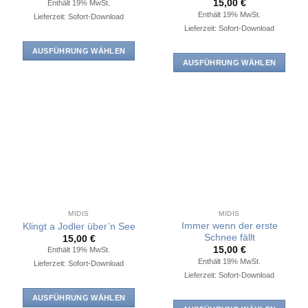
15,00
€
Enthält 19% MwSt.
gewählt
gewählt
Enthält 19% MwSt.
Lieferzeit: Sofort-Download
werden
werden
Lieferzeit: Sofort-Download
AUSFÜHRUNG WÄHLEN
AUSFÜHRUNG WÄHLEN
Dieses
Dieses
Produkt
Produkt
weist
weist
mehrere
mehrere
Varianten
Varianten
auf.
auf.
Die
Die
Optionen
Optionen
können
können
auf
auf
der
MIDIS
MIDIS
der
Immer wenn der erste
Produktseite
Klingt a Jodler über’n See
Produktseite
Schnee fällt
15,00
€
gewählt
15,00
€
Enthält 19% MwSt.
gewählt
werden
Enthält 19% MwSt.
Lieferzeit: Sofort-Download
werden
Lieferzeit: Sofort-Download
AUSFÜHRUNG WÄHLEN