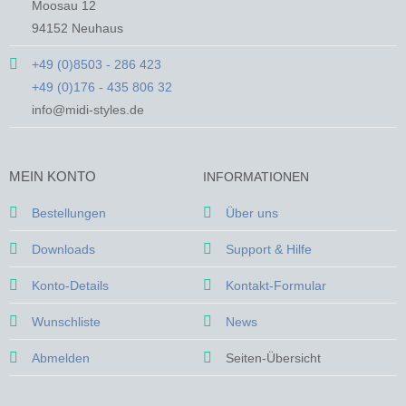
auf
auf
Moosau 12
der
der
94152 Neuhaus
Produktseite
Produktseite
gewählt
gewählt
+49 (0)8503 - 286 423
werden
werden
+49 (0)176 - 435 806 32
info@midi-styles.de
MEIN KONTO
INFORMATIONEN
Bestellungen
Über uns
Downloads
Support & Hilfe
Konto-Details
Kontakt-Formular
Wunschliste
News
Abmelden
Seiten-Übersicht