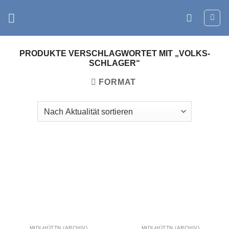
Zum
Inhalt
springen
PRODUKTE VERSCHLAGWORTET MIT „VOLKS-
SCHLAGER“
FORMAT
MIDI-HÜTTN (ARCHIV)
MIDI-HÜTTN (ARCHIV)