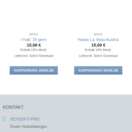
Varianten
Varianten
auf.
auf.
Die
Die
Optionen
Optionen
können
können
auf
auf
MIDIS
MIDIS
der
der
I hab´ Di gern
Hasta La Vista Austria
Produktseite
Produktseite
15,00
€
15,00
€
Enthält 19% MwSt.
Enthält 19% MwSt.
gewählt
gewählt
Lieferzeit: Sofort-Download
Lieferzeit: Sofort-Download
werden
werden
AUSFÜHRUNG WÄHLEN
AUSFÜHRUNG WÄHLEN
Dieses
Dieses
Produkt
Produkt
weist
weist
mehrere
mehrere
Varianten
Varianten
KONTAKT
auf.
auf.
Die
Die
KEYSOFT-PRO
Optionen
Optionen
Erwin Hobelsberger
können
können