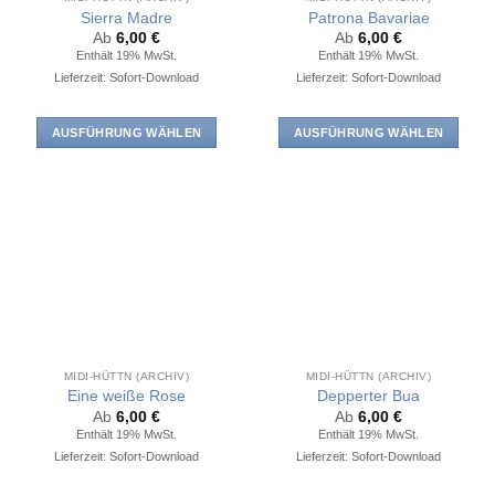
Sierra Madre
Patrona Bavariae
Ab
6,00
€
Ab
6,00
€
Enthält 19% MwSt.
Enthält 19% MwSt.
Lieferzeit: Sofort-Download
Lieferzeit: Sofort-Download
AUSFÜHRUNG WÄHLEN
AUSFÜHRUNG WÄHLEN
Dieses
Dieses
Produkt
Produkt
weist
weist
mehrere
mehrere
Varianten
Varianten
auf.
auf.
Die
Die
Optionen
Optionen
können
können
auf
auf
MIDI-HÜTTN (ARCHIV)
MIDI-HÜTTN (ARCHIV)
der
der
Eine weiße Rose
Depperter Bua
Produktseite
Produktseite
Ab
6,00
€
Ab
6,00
€
Enthält 19% MwSt.
Enthält 19% MwSt.
gewählt
gewählt
Lieferzeit: Sofort-Download
Lieferzeit: Sofort-Download
werden
werden