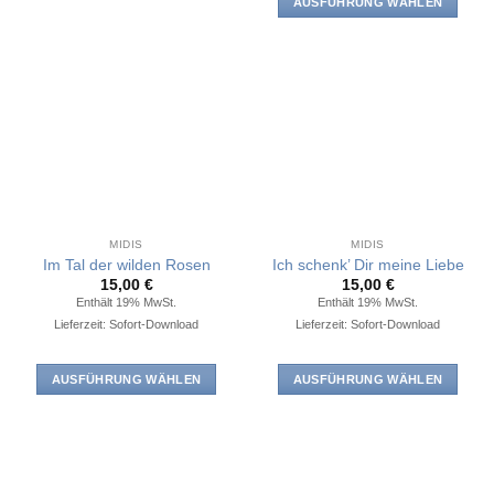
AUSFÜHRUNG WÄHLEN
Dieses
Dieses
Produkt
Produkt
weist
weist
mehrere
mehrere
Varianten
Varianten
auf.
auf.
Die
Die
Optionen
Optionen
können
können
auf
auf
der
MIDIS
MIDIS
der
Produktseite
Im Tal der wilden Rosen
Ich schenk’ Dir meine Liebe
Produktseite
15,00
€
15,00
€
gewählt
Enthält 19% MwSt.
Enthält 19% MwSt.
gewählt
werden
Lieferzeit: Sofort-Download
Lieferzeit: Sofort-Download
werden
AUSFÜHRUNG WÄHLEN
AUSFÜHRUNG WÄHLEN
Dieses
Dieses
Produkt
Produkt
weist
weist
mehrere
mehrere