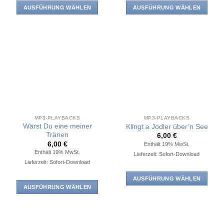
AUSFÜHRUNG WÄHLEN
AUSFÜHRUNG WÄHLEN
Dieses
Dieses
Produkt
Produkt
weist
weist
mehrere
mehrere
Varianten
Varianten
auf.
auf.
Die
Die
Optionen
Optionen
können
können
auf
auf
MP3-PLAYBACKS
MP3-PLAYBACKS
der
der
Wärst Du eine meiner
Klingt a Jodler über’n See
Produktseite
Produktseite
Tränen
6,00
€
6,00
€
Enthält 19% MwSt.
gewählt
gewählt
Enthält 19% MwSt.
Lieferzeit: Sofort-Download
werden
werden
Lieferzeit: Sofort-Download
AUSFÜHRUNG WÄHLEN
AUSFÜHRUNG WÄHLEN
Dieses
Dieses
Produkt
Produkt
weist
weist
mehrere