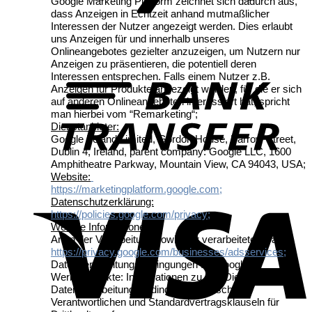
Google Marketing Platform zeichnet sich dadurch aus,
dass Anzeigen in Echtzeit anhand mutmaßlicher
Interessen der Nutzer angezeigt werden. Dies erlaubt
uns Anzeigen für und innerhalb unseres
Onlineangebotes gezielter anzuzeigen, um Nutzern nur
Anzeigen zu präsentieren, die potentiell deren
T
Interessen entsprechen. Falls einem Nutzer z.B.
Anzeigen für Produkte angezeigt werden, für die er sich
auf anderen Onlineangeboten interessiert hat, spricht
man hierbei vom “Remarketing“;
Dienstanbieter:
Google Ireland Limited, Gordon House, Barrow Street,
Dublin 4, Ireland, parent company: Google LLC, 1600
Amphitheatre Parkway, Mountain View, CA 94043, USA;
Website:
https://marketingplatform.google.com
;
V
Datenschutzerklärung:
https://policies.google.com/privacy
;
Weitere Informationen:
Arten der Verarbeitung sowie der verarbeiteten Daten:
https://privacy.google.com/businesses/adsservices
;
Datenverarbeitungsbedingungen für Google
Werbeprodukte: Informationen zu den Diensten
Datenverarbeitungsbedingungen zwischen
Verantwortlichen und Standardvertragsklauseln für