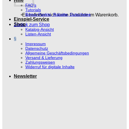
Hilfe
FAQ’s
Tutorials
Bonus-Punkte, Rabatte, Gutscheine
Es befinden sich keine Produkte im Warenkorb.
Einspiel-Service
Shop
Zurück zum Shop
Katalog-Ansicht
Listen-Ansicht
§
Impressum
Datenschutz
Allgemeine Geschäftsbedingungen
Versand & Lieferung
Zahlungsweisen
Widerruf für digitale Inhalte
Newsletter