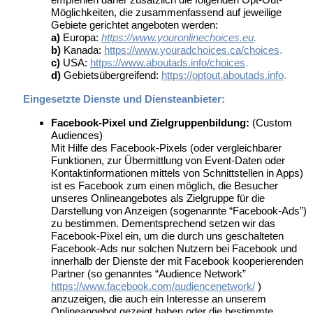
Möglichkeiten, die zusammenfassend auf jeweilige
Gebiete gerichtet angeboten werden:
a)
Europa:
https://www.youronlinechoices.eu
.
b)
Kanada:
https://www.youradchoices.ca/choices
.
c)
USA:
https://www.aboutads.info/choices
.
d)
Gebietsübergreifend:
https://optout.aboutads.info
.
Eingesetzte Dienste und Diensteanbieter:
Facebook-Pixel und Zielgruppenbildung:
(Custom
Audiences)
Mit Hilfe des Facebook-Pixels (oder vergleichbarer
Funktionen, zur Übermittlung von Event-Daten oder
Kontaktinformationen mittels von Schnittstellen in Apps)
ist es Facebook zum einen möglich, die Besucher
unseres Onlineangebotes als Zielgruppe für die
Darstellung von Anzeigen (sogenannte “Facebook-Ads”)
zu bestimmen. Dementsprechend setzen wir das
Facebook-Pixel ein, um die durch uns geschalteten
Facebook-Ads nur solchen Nutzern bei Facebook und
innerhalb der Dienste der mit Facebook kooperierenden
Partner (so genanntes “Audience Network”
https://www.facebook.com/audiencenetwork/
)
anzuzeigen, die auch ein Interesse an unserem
Onlineangebot gezeigt haben oder die bestimmte