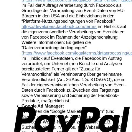
im Fall der Auftragsverarbeitung durch Facebook als
Grundlage der Verarbeitung von Event-Daten von EU-
Bürgern in den USA und die Einbeziehung in den
“Plattform-Nutzungsbedingungen von Facebook”
https://developers.facebook.com/terms
im Hinblick auf
die eigenverantwortliche Verarbeitung von Eventdaten
von Facebook im Rahmen der Anzeigenschaltung;
Weitere Informationen: Es gelten die
“Datenverarbeitungsbedingungen”
(
https://www.facebook.com/legal/terms/dataprocessing/u
im Hinblick auf Eventdaten, die Facebook im Auftrag
verarbeitet, um Unternehmen Berichte und Analysen
bereitzustellen; Ferner gilt der “Zusatz für
Verantwortliche” als Vereinbarung über gemeinsame
Verantwortlichkeit (Art. 26 Abs. 1 S. 3 DSGVO), die im
Fall der eigenverantwortlichen Verarbeitung von Event-
Daten durch Facebook zu Zwecken des Targetings
sowie Verbesserung und Sicherung der Facebook-
P
Produkte, maßgeblich ist.
Google Ad Manager:
Wir nutzen die “Google Marketing Platform” (und
Dienste wie z.B. “Google Ad Manager”), um Anzeigen
im Google-Werbe-Netzwerk zu platzieren (z.B., in
Suchergebnissen, in Videos, auf Webseiten, etc.). Die