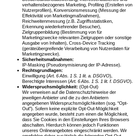
verhaltensbezogenes Marketing, Profiling (Erstellen von
Nutzerprofilen), Konversionsmessung (Messung der
Effektivität von Marketingmaßnahmen),
Reichweitenmessung (z.B. Zugriffsstatistiken,
Erkennung wiederkehrender Besucher),
Zielgruppenbildung (Bestimmung von für
Marketingzwecke relevanten Zielgruppen oder sonstige
Ausgabe von Inhalten), Cross-Device Tracking
(geräteübergreifende Verarbeitung von Nutzerdaten für
Marketingzwecke).
Sicherheitsmaßnahmen:
IP-Masking (Pseudonymisierung der IP-Adresse).
Rechtsgrundlagen:
Einwilligung (
Art. 6 Abs. 1 S. 1 lit. a. DSGVO
),
Berechtigte Interessen (
Art. 6 Abs. 1 S. 1 lit. f. DSGVO
).
Widerspruchsmöglichkeit:
(Opt-Out)
Wir verweisen auf die Datenschutzhinweise der
jeweiligen Anbieter und die zu den Anbietern
angegebenen Widerspruchsmöglichkeiten (sog. “Opt-
Out”). Sofern keine explizite Opt-Out-Möglichkeit
angegeben wurde, besteht zum einen die Möglichkeit,
dass Sie Cookies in den Einstellungen Ihres Browsers
abschalten. Hierdurch können jedoch Funktionen
unseres Onlineangebotes eingeschränkt werden. Wir
empfehlen daher zusätzlich die folgenden Opt-Out-