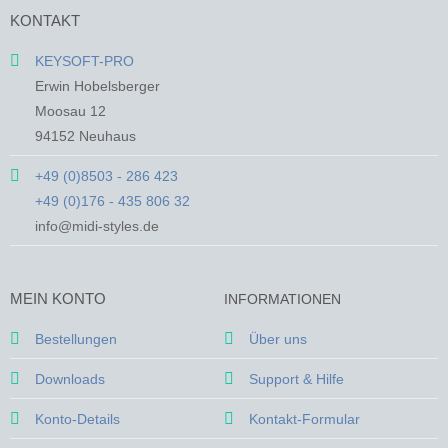
mehrere
mehrere
KONTAKT
Varianten
Varianten
auf.
auf.
KEYSOFT-PRO
Die
Die
Erwin Hobelsberger
Optionen
Optionen
Moosau 12
können
können
94152 Neuhaus
auf
auf
der
der
+49 (0)8503 - 286 423
Produktseite
Produktseite
+49 (0)176 - 435 806 32
gewählt
gewählt
werden
werden
info@midi-styles.de
MEIN KONTO
INFORMATIONEN
Bestellungen
Über uns
Downloads
Support & Hilfe
Konto-Details
Kontakt-Formular