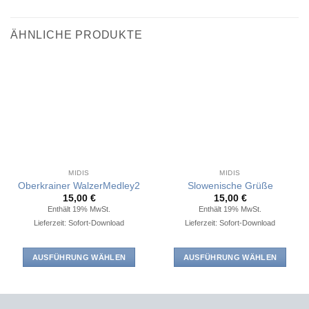
ÄHNLICHE PRODUKTE
MIDIS
MIDIS
Oberkrainer WalzerMedley2
Slowenische Grüße
15,00
€
15,00
€
Enthält 19% MwSt.
Enthält 19% MwSt.
Lieferzeit: Sofort-Download
Lieferzeit: Sofort-Download
AUSFÜHRUNG WÄHLEN
AUSFÜHRUNG WÄHLEN
Dieses
Dieses
Produkt
Produkt
weist
weist