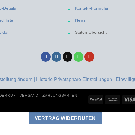
auf
auf
o-Details
Kontakt-Formular
der
der
te
Produktseite
Produktseite
chliste
News
gewählt
gewählt
elden
Seiten-Übersicht
werden
werden
stellung ändern |
Historie Privatsphäre-Einstellungen |
Einwilli
DERRUF
VERSAND
ZAHLUNGSARTEN
PayPal
Bank
Transfer
VERTRAG WIDERRUFEN