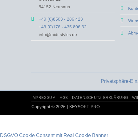
auf
auf
94152 Neuhaus
Kont
der
der
+49 (0)8503 - 286 423
Produktseite
Produktsei
Wuns
+49 (0)176 - 435 806 32
gewählt
gewählt
Abm
werden
werden
info@midi-styles.de
Privatsphäre-Ein
IMPRESSUM
AGB
DATENSCHUTZ-ERKLÄRUNG
WI
Copyright © 2026 | KEYSOFT-PRO
DSGVO Cookie Consent mit Real Cookie Banner