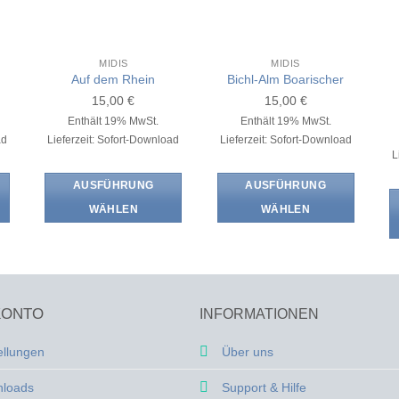
MIDIS
MIDIS
Auf dem Rhein
Bichl-Alm Boarischer
15,00
€
15,00
€
Enthält 19% MwSt.
Enthält 19% MwSt.
ad
Lieferzeit: Sofort-Download
Lieferzeit: Sofort-Download
L
AUSFÜHRUNG
AUSFÜHRUNG
WÄHLEN
WÄHLEN
Dieses
Dieses
Produkt
Produkt
weist
weist
mehrere
mehrere
KONTO
INFORMATIONEN
Varianten
Varianten
auf.
auf.
ellungen
Über uns
Die
Die
Optionen
Optionen
loads
Support & Hilfe
können
können