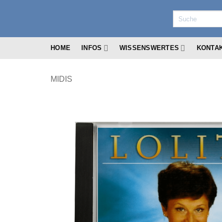
Zum
Suchen
Inhalt
nach:
springen
HOME
INFOS
WISSENSWERTES
KONTA
MIDIS