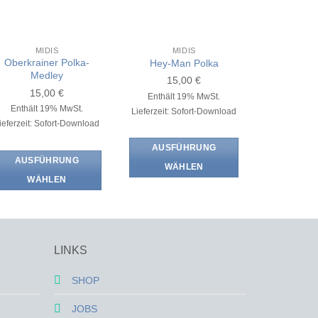
MIDIS
MIDIS
Oberkrainer Polka-
Hey-Man Polka
Medley
15,00
€
15,00
€
Enthält 19% MwSt.
Enthält 19% MwSt.
Lieferzeit: Sofort-Download
ieferzeit: Sofort-Download
AUSFÜHRUNG
AUSFÜHRUNG
WÄHLEN
WÄHLEN
Dieses
Dieses
Produkt
Produkt
weist
weist
mehrere
mehrere
LINKS
Varianten
Varianten
auf.
auf.
SHOP
Die
Die
Optionen
JOBS
Optionen
können