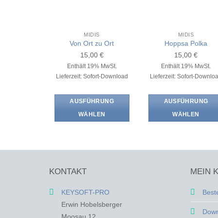
MIDIS
MIDIS
Von Ort zu Ort
Hoppsa Polka
15,00
€
15,00
€
Enthält 19% MwSt.
Enthält 19% MwSt.
Lieferzeit: Sofort-Download
Lieferzeit: Sofort-Downlo
AUSFÜHRUNG
AUSFÜHRUNG
WÄHLEN
WÄHLEN
Dieses
Dieses
Produkt
Produkt
weist
weist
mehrere
mehrere
KONTAKT
MEIN 
Varianten
Varianten
auf.
auf.
KEYSOFT-PRO
Best
Die
Die
Erwin Hobelsberger
Optionen
Optionen
Down
können
können
Moosau 12