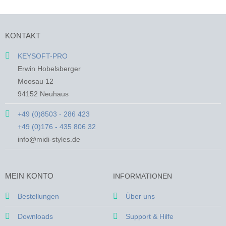
Produkt
Produkt
weist
weist
mehrere
mehrere
KONTAKT
Varianten
Varianten
auf.
auf.
KEYSOFT-PRO
Die
Die
Erwin Hobelsberger
Optionen
Optionen
Moosau 12
können
können
94152 Neuhaus
auf
auf
der
der
+49 (0)8503 - 286 423
Produktseite
Produktseite
+49 (0)176 - 435 806 32
gewählt
gewählt
werden
werden
info@midi-styles.de
MEIN KONTO
INFORMATIONEN
Bestellungen
Über uns
Downloads
Support & Hilfe