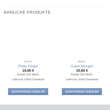
ÄHNLICHE PRODUKTE
MIDIS
MIDIS
Flotte Finger
Guten Morgen
15,00
€
15,00
€
Enthält 19% MwSt.
Enthält 19% MwSt.
Lieferzeit: Sofort-Download
Lieferzeit: Sofort-Download
AUSFÜHRUNG WÄHLEN
AUSFÜHRUNG WÄHLEN
Dieses
Dieses
Produkt
Produkt
weist
weist