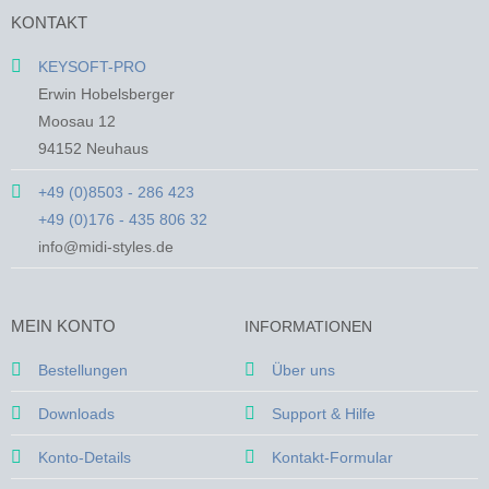
mehrere
mehrere
KONTAKT
Varianten
Varianten
auf.
auf.
KEYSOFT-PRO
Die
Die
Erwin Hobelsberger
Optionen
Optionen
Moosau 12
können
können
94152 Neuhaus
auf
auf
der
der
+49 (0)8503 - 286 423
Produktseite
Produktseite
+49 (0)176 - 435 806 32
gewählt
gewählt
werden
werden
info@midi-styles.de
MEIN KONTO
INFORMATIONEN
Bestellungen
Über uns
Downloads
Support & Hilfe
Konto-Details
Kontakt-Formular