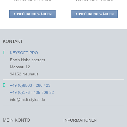
Lieferzeit: Sofort-Download
Lieferzeit: Sofort-Download
AUSFÜHRUNG WÄHLEN
AUSFÜHRUNG WÄHLEN
Dieses
Dieses
Produkt
Produkt
weist
weist
mehrere
mehrere
KONTAKT
Varianten
Varianten
auf.
auf.
KEYSOFT-PRO
Die
Die
Erwin Hobelsberger
Optionen
Optionen
Moosau 12
können
können
94152 Neuhaus
auf
auf
der
der
+49 (0)8503 - 286 423
Produktseite
Produktseite
+49 (0)176 - 435 806 32
gewählt
gewählt
werden
werden
info@midi-styles.de
MEIN KONTO
INFORMATIONEN