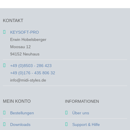
Produkt
Produkt
weist
weist
mehrere
mehrere
KONTAKT
Varianten
Varianten
auf.
auf.
KEYSOFT-PRO
Die
Die
Erwin Hobelsberger
Optionen
Optionen
Moosau 12
können
können
94152 Neuhaus
auf
auf
der
der
+49 (0)8503 - 286 423
Produktseite
Produktseite
+49 (0)176 - 435 806 32
gewählt
gewählt
werden
werden
info@midi-styles.de
MEIN KONTO
INFORMATIONEN
Bestellungen
Über uns
Downloads
Support & Hilfe