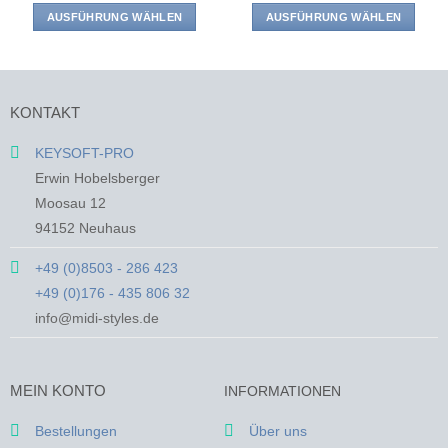
AUSFÜHRUNG WÄHLEN
AUSFÜHRUNG WÄHLEN
Dieses
Dieses
Produkt
Produkt
weist
weist
mehrere
mehrere
KONTAKT
Varianten
Varianten
auf.
auf.
KEYSOFT-PRO
Die
Die
Erwin Hobelsberger
Optionen
Optionen
Moosau 12
können
können
94152 Neuhaus
auf
auf
der
der
+49 (0)8503 - 286 423
Produktseite
Produktseite
+49 (0)176 - 435 806 32
gewählt
gewählt
werden
werden
info@midi-styles.de
MEIN KONTO
INFORMATIONEN
Bestellungen
Über uns