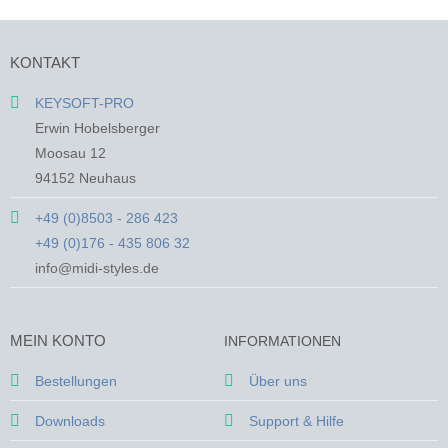
Produkt
Produkt
weist
weist
mehrere
mehrere
KONTAKT
Varianten
Varianten
auf.
auf.
KEYSOFT-PRO
Die
Die
Erwin Hobelsberger
Optionen
Optionen
Moosau 12
können
können
94152 Neuhaus
auf
auf
der
der
+49 (0)8503 - 286 423
Produktseite
Produktseite
+49 (0)176 - 435 806 32
gewählt
gewählt
werden
werden
info@midi-styles.de
MEIN KONTO
INFORMATIONEN
Bestellungen
Über uns
Downloads
Support & Hilfe