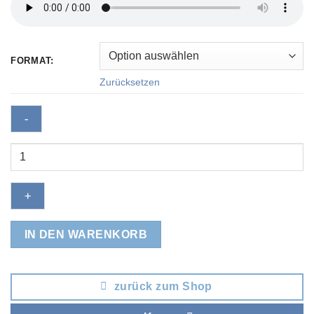
FORMAT:
Zurücksetzen
Ich
lieb'
Dich
mehr
als
je
IN DEN WARENKORB
zuvor
Menge
zurück zum Shop