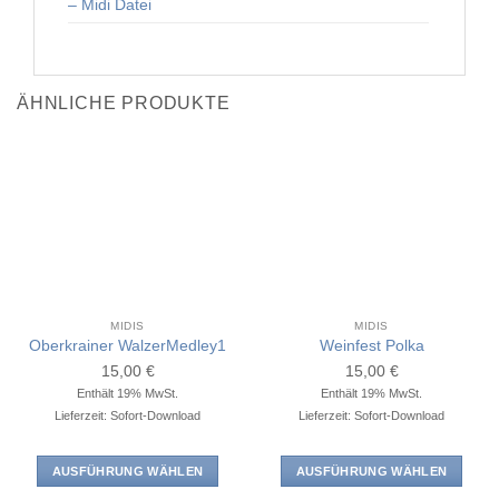
– Midi Datei
ÄHNLICHE PRODUKTE
MIDIS
MIDIS
Oberkrainer WalzerMedley1
Weinfest Polka
15,00
€
15,00
€
Enthält 19% MwSt.
Enthält 19% MwSt.
Lieferzeit: Sofort-Download
Lieferzeit: Sofort-Download
AUSFÜHRUNG WÄHLEN
AUSFÜHRUNG WÄHLEN
Dieses
Dieses