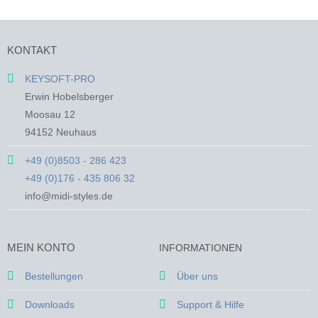
Produkt
Produkt
weist
weist
mehrere
mehrere
KONTAKT
Varianten
Varianten
auf.
auf.
KEYSOFT-PRO
Die
Die
Erwin Hobelsberger
Optionen
Optionen
Moosau 12
können
können
94152 Neuhaus
auf
auf
der
der
+49 (0)8503 - 286 423
Produktseite
Produktseite
+49 (0)176 - 435 806 32
gewählt
gewählt
werden
werden
info@midi-styles.de
MEIN KONTO
INFORMATIONEN
Bestellungen
Über uns
Downloads
Support & Hilfe