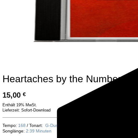
Heartaches by the Number
15,00
€
Enthält 19% MwSt.
Lieferzeit: Sofort-Download
Tempo:
168
/
Tonart:
G-Dur
Songlänge:
2:39 Minuten