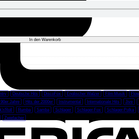
In den Warenkorb
ntry
Deutsche Hits
DiscoFox
Englischer Walzer
Film-Musik
Flow
 90er Jahre
Hits der 2000er
Instrumental
Internationale Hits
Jive
'n'Roll
Rumba
Samba
Schlager
Schlager-Fox
Schlager-Polka
Zwiefacher