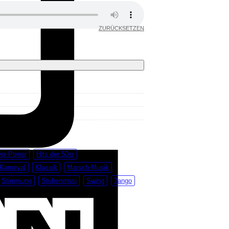
ZURÜCKSETZEN
American
er-Power
Hits der 50er
Express
Karneval
Klassik
Marsch-Musik
Stimmung
Stubenmusi
Swing
Tango