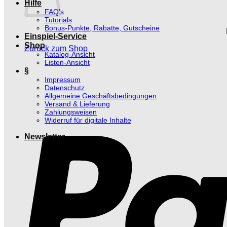
Hilfe
FAQ’s
Tutorials
Bonus-Punkte, Rabatte, Gutscheine
Einspiel-Service
Shop
Zurück zum Shop
Katalog-Ansicht
Listen-Ansicht
§
Impressum
Datenschutz
Allgemeine Geschäftsbedingungen
Versand & Lieferung
Zahlungsweisen
Widerruf für digitale Inhalte
Newsletter