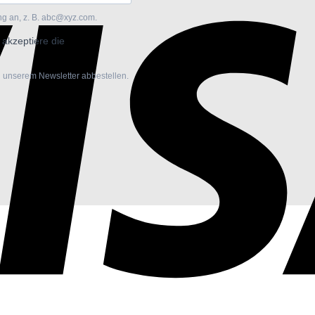
ng an, z. B. abc@xyz.com.
 akzeptiere die
n unserem Newsletter abbestellen.