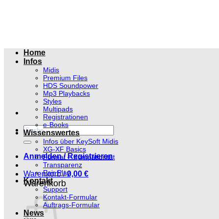
Zum
Inhalt
springen
Home
Infos
Midis
Premium Files
HDS Soundpower
Mp3 Playbacks
Styles
Multipads
Registrationen
e-Books
Suchen
Wissenswertes
nach:
Infos über KeySoft Midis
XG-XF Basics
Anmelden / Registrieren
Format – Kompatibilität
Transparenz
Fair Play
Warenkorb /
0,00
€
Kontakt
Warenkorb
Support
Kontakt-Formular
Auftrags-Formular
News