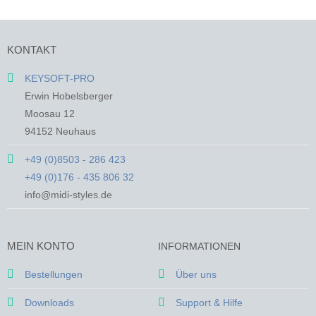
Produkt
Produkt
weist
weist
mehrere
mehrere
KONTAKT
Varianten
Varianten
auf.
auf.
KEYSOFT-PRO
Die
Die
Erwin Hobelsberger
Optionen
Optionen
Moosau 12
können
können
94152 Neuhaus
auf
auf
der
der
+49 (0)8503 - 286 423
Produktseite
Produktseite
+49 (0)176 - 435 806 32
gewählt
gewählt
werden
werden
info@midi-styles.de
MEIN KONTO
INFORMATIONEN
Bestellungen
Über uns
Downloads
Support & Hilfe