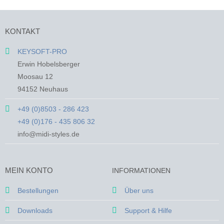
Produkt
Produkt
weist
weist
mehrere
mehrere
KONTAKT
Varianten
Varianten
auf.
auf.
KEYSOFT-PRO
Die
Die
Erwin Hobelsberger
Optionen
Optionen
Moosau 12
können
können
94152 Neuhaus
auf
auf
der
der
+49 (0)8503 - 286 423
Produktseite
Produktseite
+49 (0)176 - 435 806 32
gewählt
gewählt
werden
werden
info@midi-styles.de
MEIN KONTO
INFORMATIONEN
Bestellungen
Über uns
Downloads
Support & Hilfe