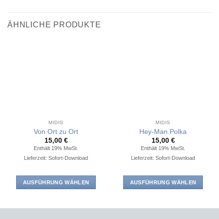
ÄHNLICHE PRODUKTE
MIDIS
MIDIS
Von Ort zu Ort
Hey-Man Polka
15,00
€
15,00
€
Enthält 19% MwSt.
Enthält 19% MwSt.
Lieferzeit: Sofort-Download
Lieferzeit: Sofort-Download
AUSFÜHRUNG WÄHLEN
AUSFÜHRUNG WÄHLEN
Dieses
Dieses
Produkt
Produkt
weist
weist