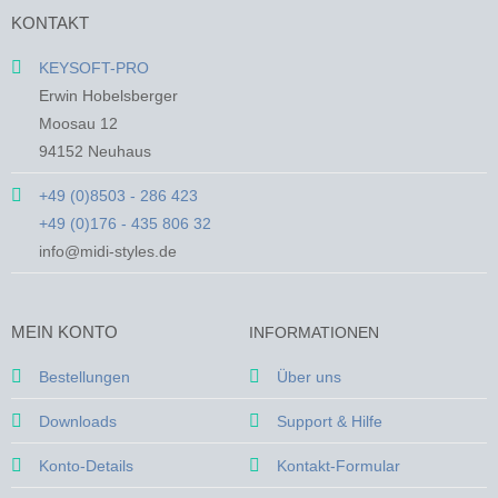
mehrere
mehrere
KONTAKT
Varianten
Varianten
auf.
auf.
KEYSOFT-PRO
Die
Die
Erwin Hobelsberger
Optionen
Optionen
Moosau 12
können
können
94152 Neuhaus
auf
auf
der
der
+49 (0)8503 - 286 423
Produktseite
Produktseite
+49 (0)176 - 435 806 32
gewählt
gewählt
werden
werden
info@midi-styles.de
MEIN KONTO
INFORMATIONEN
Bestellungen
Über uns
Downloads
Support & Hilfe
Konto-Details
Kontakt-Formular