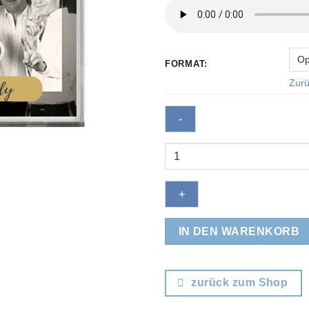
FORMAT:
Zurü
Bye,
bye,
little
Lady
(deutsch)
Menge
IN DEN WARENKORB
zurück zum Shop