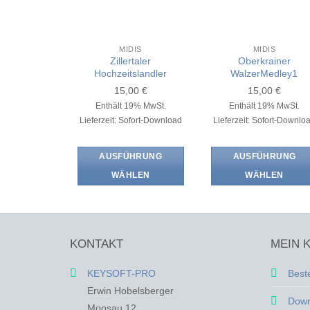
MIDIS
MIDIS
Zillertaler
Oberkrainer
Hochzeitslandler
WalzerMedley1
15,00
€
15,00
€
Enthält 19% MwSt.
Enthält 19% MwSt.
Lieferzeit: Sofort-Download
Lieferzeit: Sofort-Downlo
AUSFÜHRUNG
AUSFÜHRUNG
WÄHLEN
WÄHLEN
Dieses
Dieses
Produkt
Produkt
weist
weist
mehrere
mehrere
KONTAKT
MEIN 
Varianten
Varianten
auf.
auf.
KEYSOFT-PRO
Best
Die
Die
Erwin Hobelsberger
Down
Optionen
Optionen
Moosau 12