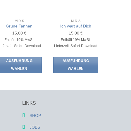
MIDIS
MIDIS
Grüne Tannen
Ich wart auf Dich
15,00
€
15,00
€
Enthält 19% MwSt.
Enthält 19% MwSt.
ieferzeit: Sofort-Download
Lieferzeit: Sofort-Download
AUSFÜHRUNG
AUSFÜHRUNG
WÄHLEN
WÄHLEN
Dieses
Dieses
Produkt
Produkt
weist
weist
mehrere
mehrere
LINKS
Varianten
Varianten
auf.
auf.
SHOP
Die
Die
Optionen
Optionen
JOBS
können
können