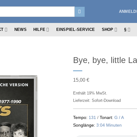
ANMELDE
KT
NEWS
HILFE
EINSPIEL-SERVICE
SHOP
§
Bye, bye, little 
15,00
€
Enthält 19% MwSt.
Lieferzeit: Sofort-Download
Tempo:
131
/
Tonart:
G / A
Songlänge:
3:04 Minuten