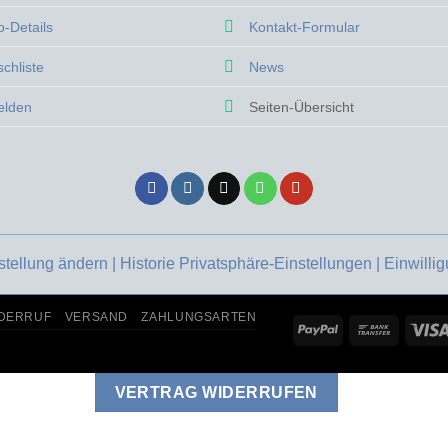
können
auf
o-Details
Kontakt-Formular
auf
der
der
Produktseite
chliste
News
te
Produktseite
gewählt
gewählt
elden
Seiten-Übersicht
werden
werden
stellung ändern |
Historie Privatsphäre-Einstellungen |
Einwilli
DERRUF
VERSAND
ZAHLUNGSARTEN
PayPal
Bank
Transfer
VERTRAG WIDERRUFEN