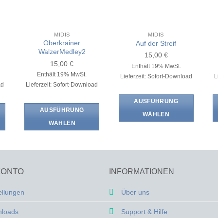
MIDIS
MIDIS
Oberkrainer
Auf der Streif
WalzerMedley2
15,00
€
15,00
€
Enthält 19% MwSt.
Enthält 19% MwSt.
Lieferzeit: Sofort-Download
L
ad
Lieferzeit: Sofort-Download
AUSFÜHRUNG
AUSFÜHRUNG
WÄHLEN
WÄHLEN
Dieses
Dieses
Produkt
Produkt
weist
weist
mehrere
mehrere
KONTO
INFORMATIONEN
Varianten
Varianten
auf.
auf.
ellungen
Über uns
Die
Die
Optionen
loads
Support & Hilfe
Optionen
können