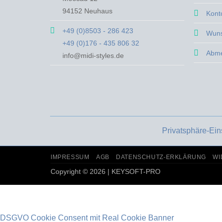
können
können
94152 Neuhaus
Kont
auf
auf
der
der
+49 (0)8503 - 286 423
Wuns
Produktseite
Produktsei
+49 (0)176 - 435 806 32
gewählt
gewählt
Abm
info@midi-styles.de
werden
werden
Privatsphäre-Ein
IMPRESSUM
AGB
DATENSCHUTZ-ERKLÄRUNG
WI
Copyright © 2026 | KEYSOFT-PRO
DSGVO Cookie Consent mit Real Cookie Banner