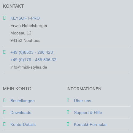
mehrere
mehrere
KONTAKT
Varianten
Varianten
auf.
auf.
KEYSOFT-PRO
Die
Die
Erwin Hobelsberger
Optionen
Optionen
Moosau 12
können
können
94152 Neuhaus
auf
auf
der
der
+49 (0)8503 - 286 423
Produktseite
Produktseite
+49 (0)176 - 435 806 32
gewählt
gewählt
werden
werden
info@midi-styles.de
MEIN KONTO
INFORMATIONEN
Bestellungen
Über uns
Downloads
Support & Hilfe
Konto-Details
Kontakt-Formular