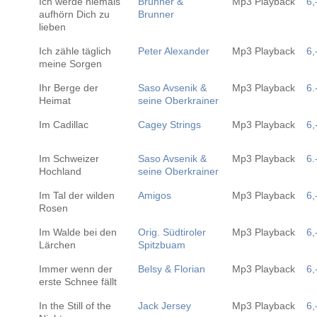
Ich werde niemals
Brunner &
Mp3 Playback
6,
aufhörn Dich zu
Brunner
lieben
Ich zähle täglich
Peter Alexander
Mp3 Playback
6,
meine Sorgen
Ihr Berge der
Saso Avsenik &
Mp3 Playback
6.
Heimat
seine Oberkrainer
Im Cadillac
Cagey Strings
Mp3 Playback
6,
Im Schweizer
Saso Avsenik &
Mp3 Playback
6.
Hochland
seine Oberkrainer
Im Tal der wilden
Amigos
Mp3 Playback
6,
Rosen
Im Walde bei den
Orig. Südtiroler
Mp3 Playback
6,
Lärchen
Spitzbuam
Immer wenn der
Belsy & Florian
Mp3 Playback
6,
erste Schnee fällt
In the Still of the
Jack Jersey
Mp3 Playback
6,