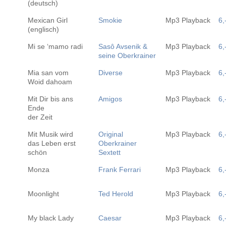
(deutsch)
Mexican Girl
Smokie
Mp3 Playback
6,
(englisch)
Mi se ‘mamo radi
Sasô Avsenik &
Mp3 Playback
6,
seine Oberkrainer
Mia san vom
Diverse
Mp3 Playback
6,
Woid dahoam
Mit Dir bis ans
Amigos
Mp3 Playback
6,
Ende
der Zeit
Mit Musik wird
Original
Mp3 Playback
6,
das Leben erst
Oberkrainer
schön
Sextett
Monza
Frank Ferrari
Mp3 Playback
6,
Moonlight
Ted Herold
Mp3 Playback
6,
My black Lady
Caesar
Mp3 Playback
6,