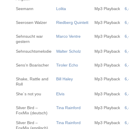
Seemann
Lolita
Mp3 Playback
6,
Seerosen Walzer
Riedberg Quintett
Mp3 Playback
6,
Sehnsucht war
Marco Ventre
Mp3 Playback
6,
gestern
Sehnsuchtsmelodie
Walter Scholz
Mp3 Playback
6,
Sens’n Boarischer
Tiroler Echo
Mp3 Playback
6,
Shake, Rattle and
Bill Haley
Mp3 Playback
6,
Roll
She´s not you
Elvis
Mp3 Playback
6,
Silver Bird –
Tina Rainford
Mp3 Playback
6,
FoxMix (deutsch)
Silver Bird –
Tina Rainford
Mp3 Playback
6,
FoxMix (englisch)