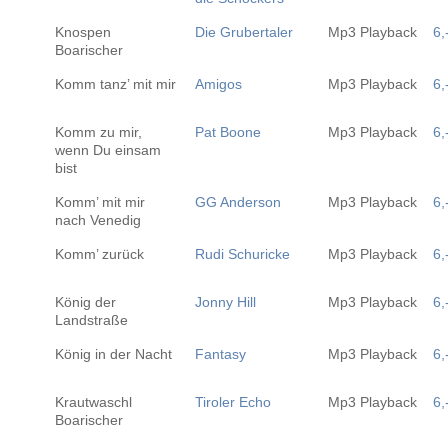
Knospen
Die Grubertaler
Mp3 Playback
6,
Boarischer
Komm tanz’ mit mir
Amigos
Mp3 Playback
6,
Komm zu mir,
Pat Boone
Mp3 Playback
6,
wenn Du einsam
bist
Komm’ mit mir
GG Anderson
Mp3 Playback
6,
nach Venedig
Komm’ zurück
Rudi Schuricke
Mp3 Playback
6,
König der
Jonny Hill
Mp3 Playback
6,
Landstraße
König in der Nacht
Fantasy
Mp3 Playback
6,
Krautwaschl
Tiroler Echo
Mp3 Playback
6,
Boarischer