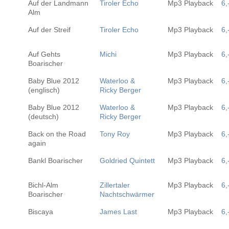
Auf der Landmann
Tiroler Echo
Mp3 Playback
6,
Alm
Auf der Streif
Tiroler Echo
Mp3 Playback
6,
Auf Gehts
Michi
Mp3 Playback
6,
Boarischer
Baby Blue 2012
Waterloo &
Mp3 Playback
6,
(englisch)
Ricky Berger
Baby Blue 2012
Waterloo &
Mp3 Playback
6,
(deutsch)
Ricky Berger
Back on the Road
Tony Roy
Mp3 Playback
6,
again
Bankl Boarischer
Goldried Quintett
Mp3 Playback
6,
Bichl-Alm
Zillertaler
Mp3 Playback
6,
Boarischer
Nachtschwärmer
Biscaya
James Last
Mp3 Playback
6,