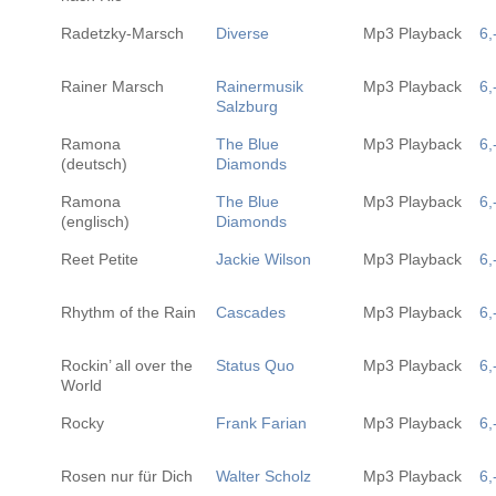
Radetzky-Marsch
Diverse
Mp3 Playback
6,
Rainer Marsch
Rainermusik
Mp3 Playback
6,
Salzburg
Ramona
The Blue
Mp3 Playback
6,
(deutsch)
Diamonds
Ramona
The Blue
Mp3 Playback
6,
(englisch)
Diamonds
Reet Petite
Jackie Wilson
Mp3 Playback
6,
Rhythm of the Rain
Cascades
Mp3 Playback
6,
Rockin’ all over the
Status Quo
Mp3 Playback
6,
World
Rocky
Frank Farian
Mp3 Playback
6,
Rosen nur für Dich
Walter Scholz
Mp3 Playback
6,