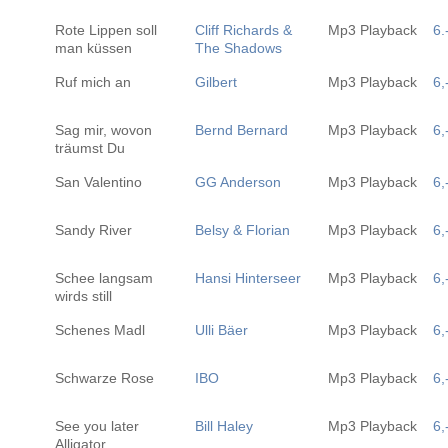
Rote Lippen soll
Cliff Richards &
Mp3 Playback
6.
man küssen
The Shadows
Ruf mich an
Gilbert
Mp3 Playback
6,
Sag mir, wovon
Bernd Bernard
Mp3 Playback
6,
träumst Du
San Valentino
GG Anderson
Mp3 Playback
6,
Sandy River
Belsy & Florian
Mp3 Playback
6,
Schee langsam
Hansi Hinterseer
Mp3 Playback
6,
wirds still
Schenes Madl
Ulli Bäer
Mp3 Playback
6,
Schwarze Rose
IBO
Mp3 Playback
6,
See you later
Bill Haley
Mp3 Playback
6,
Alligator