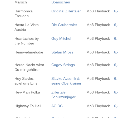
Marsch
Boarischen
Harmonika
Original Zillertaler
Mp3 Playback
6,
Freuden
Hasta La Vista
Die Grubertaler
Mp3 Playback
6,
Austria
Heartaches by
Guy Mitchel
Mp3 Playback
6,
the Number
Heimwehmelodie
Stefan Mross
Mp3 Playback
6,
Heute Nacht wirst
Cagey Strings
Mp3 Playback
6,
Du mir gehören
Hey Slavko,
Slavko Avsenik &
Mp3 Playback
6,
spiel uns Eins
seine Oberkrainer
Hey-Man Polka
Zillertaler
Mp3 Playback
6,
Schürzenjäger
Highway To Hell
AC DC
Mp3 Playback
6,