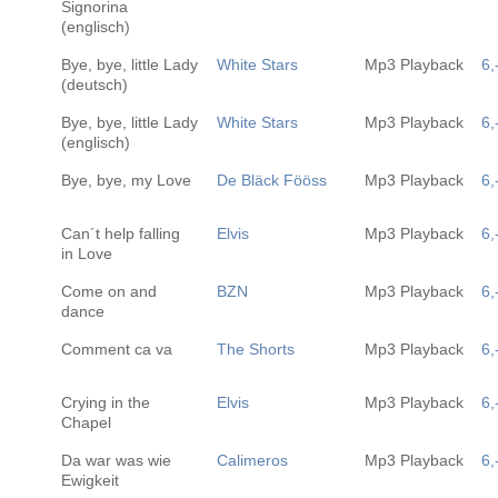
Signorina
(englisch)
Bye, bye, little Lady
White Stars
Mp3 Playback
6,
(deutsch)
Bye, bye, little Lady
White Stars
Mp3 Playback
6,
(englisch)
Bye, bye, my Love
De Bläck Fööss
Mp3 Playback
6,
Can´t help falling
Elvis
Mp3 Playback
6,
in Love
Come on and
BZN
Mp3 Playback
6,
dance
Comment ca va
The Shorts
Mp3 Playback
6,
Crying in the
Elvis
Mp3 Playback
6,
Chapel
Da war was wie
Calimeros
Mp3 Playback
6,
Ewigkeit