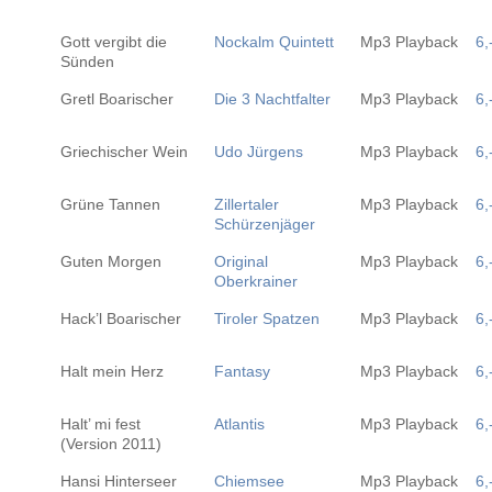
Gott vergibt die
Nockalm Quintett
Mp3 Playback
6,
Sünden
Gretl Boarischer
Die 3 Nachtfalter
Mp3 Playback
6,
Griechischer Wein
Udo Jürgens
Mp3 Playback
6,
Grüne Tannen
Zillertaler
Mp3 Playback
6,
Schürzenjäger
Guten Morgen
Original
Mp3 Playback
6,
Oberkrainer
Hack’l Boarischer
Tiroler Spatzen
Mp3 Playback
6,
Halt mein Herz
Fantasy
Mp3 Playback
6,
Halt’ mi fest
Atlantis
Mp3 Playback
6,
(Version 2011)
Hansi Hinterseer
Chiemsee
Mp3 Playback
6,