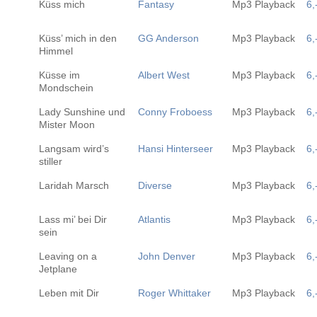
Küss mich
Fantasy
Mp3 Playback
6,
Küss’ mich in den
GG Anderson
Mp3 Playback
6,
Himmel
Küsse im
Albert West
Mp3 Playback
6,
Mondschein
Lady Sunshine und
Conny Froboess
Mp3 Playback
6,
Mister Moon
Langsam wird’s
Hansi Hinterseer
Mp3 Playback
6,
stiller
Laridah Marsch
Diverse
Mp3 Playback
6,
Lass mi’ bei Dir
Atlantis
Mp3 Playback
6,
sein
Leaving on a
John Denver
Mp3 Playback
6,
Jetplane
Leben mit Dir
Roger Whittaker
Mp3 Playback
6,