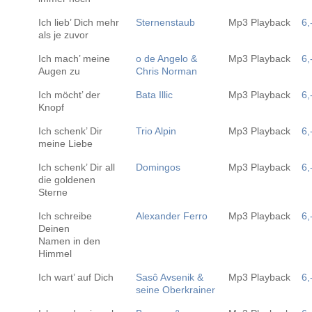
Ich lieb’ Dich mehr
Sternenstaub
Mp3 Playback
6,
als je zuvor
Ich mach’ meine
o de Angelo &
Mp3 Playback
6,
Augen zu
Chris Norman
Ich möcht’ der
Bata Illic
Mp3 Playback
6,
Knopf
Ich schenk’ Dir
Trio Alpin
Mp3 Playback
6,
meine Liebe
Ich schenk’ Dir all
Domingos
Mp3 Playback
6,
die goldenen
Sterne
Ich schreibe
Alexander Ferro
Mp3 Playback
6,
Deinen
Namen in den
Himmel
Ich wart’ auf Dich
Sasô Avsenik &
Mp3 Playback
6,
seine Oberkrainer