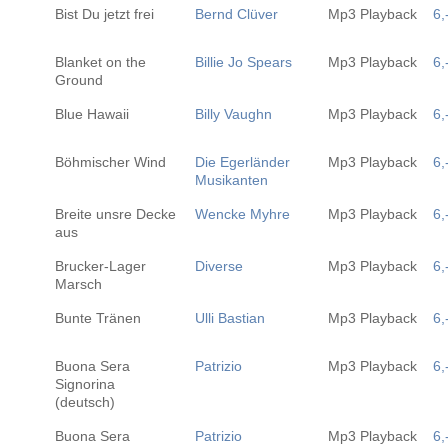
Bist Du jetzt frei
Bernd Clüver
Mp3 Playback
6,
Blanket on the
Billie Jo Spears
Mp3 Playback
6,
Ground
Blue Hawaii
Billy Vaughn
Mp3 Playback
6,
Böhmischer Wind
Die Egerländer
Mp3 Playback
6,
Musikanten
Breite unsre Decke
Wencke Myhre
Mp3 Playback
6,
aus
Brucker-Lager
Diverse
Mp3 Playback
6,
Marsch
Bunte Tränen
Ulli Bastian
Mp3 Playback
6,
Buona Sera
Patrizio
Mp3 Playback
6,
Signorina
(deutsch)
Buona Sera
Patrizio
Mp3 Playback
6,