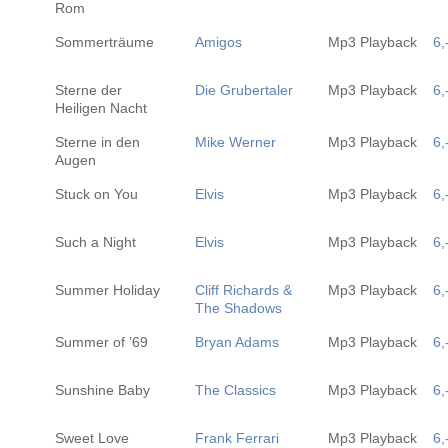
Rom
Sommerträume
Amigos
Mp3 Playback
6,
Sterne der
Die Grubertaler
Mp3 Playback
6,
Heiligen Nacht
Sterne in den
Mike Werner
Mp3 Playback
6,
Augen
Stuck on You
Elvis
Mp3 Playback
6,
Such a Night
Elvis
Mp3 Playback
6,
Summer Holiday
Cliff Richards &
Mp3 Playback
6,
The Shadows
Summer of ’69
Bryan Adams
Mp3 Playback
6,
Sunshine Baby
The Classics
Mp3 Playback
6,
Sweet Love
Frank Ferrari
Mp3 Playback
6,