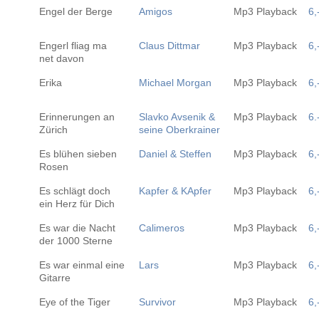
Engel der Berge
Amigos
Mp3 Playback
6,
Engerl fliag ma
Claus Dittmar
Mp3 Playback
6,
net davon
Erika
Michael Morgan
Mp3 Playback
6,
Erinnerungen an
Slavko Avsenik &
Mp3 Playback
6.
Zürich
seine Oberkrainer
Es blühen sieben
Daniel & Steffen
Mp3 Playback
6,
Rosen
Es schlägt doch
Kapfer & KApfer
Mp3 Playback
6,
ein Herz für Dich
Es war die Nacht
Calimeros
Mp3 Playback
6,
der 1000 Sterne
Es war einmal eine
Lars
Mp3 Playback
6,
Gitarre
Eye of the Tiger
Survivor
Mp3 Playback
6,