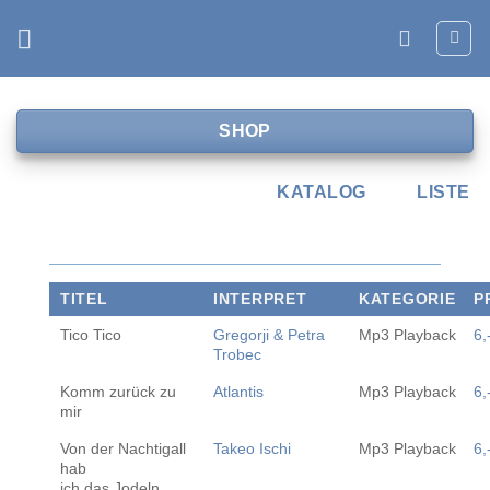
Zum
Inhalt
springen
SHOP
KATALOG
LISTE
TITEL
INTERPRET
KATEGORIE
P
Tico Tico
Gregorji & Petra
Mp3 Playback
6,
Trobec
Komm zurück zu
Atlantis
Mp3 Playback
6,
mir
Von der Nachtigall
Takeo Ischi
Mp3 Playback
6,
hab
ich das Jodeln