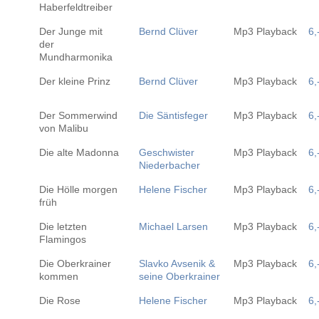
Haberfeldtreiber
Der Junge mit
Bernd Clüver
Mp3 Playback
6,
der
Mundharmonika
Der kleine Prinz
Bernd Clüver
Mp3 Playback
6,
Der Sommerwind
Die Säntisfeger
Mp3 Playback
6,
von Malibu
Die alte Madonna
Geschwister
Mp3 Playback
6,
Niederbacher
Die Hölle morgen
Helene Fischer
Mp3 Playback
6,
früh
Die letzten
Michael Larsen
Mp3 Playback
6,
Flamingos
Die Oberkrainer
Slavko Avsenik &
Mp3 Playback
6,
kommen
seine Oberkrainer
Die Rose
Helene Fischer
Mp3 Playback
6,