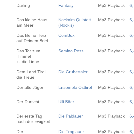
Darling
Fantasy
Mp3 Playback
6,
Das kleine Haus
Nockalm Quintett
Mp3 Playback
6,
am Meer
(Nockis)
Das kleine Herz
ComBox
Mp3 Playback
6,
auf Deinem Brief
Das Tor zum
Semino Rossi
Mp3 Playback
6,
Himmel
ist die Liebe
Dem Land Tirol
Die Grubertaler
Mp3 Playback
6,
die Treue
Der alte Jäger
Ensemble Osttirol
Mp3 Playback
6,
Der Durscht
Ulli Bäer
Mp3 Playback
6,
Der erste Tag
Die Paldauer
Mp3 Playback
6,
nach der Ewigkeit
Der
Die Troglauer
Mp3 Playback
6,