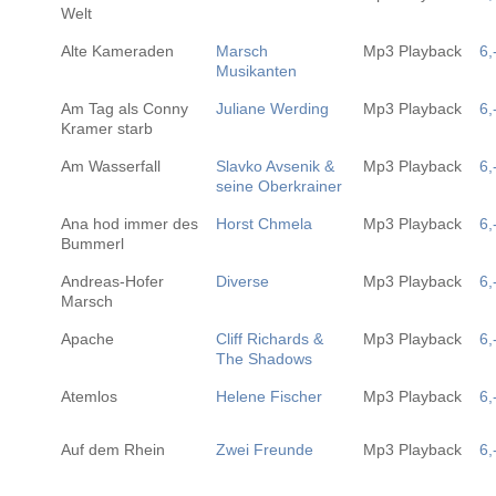
Welt
Alte Kameraden
Marsch
Mp3 Playback
6,
Musikanten
Am Tag als Conny
Juliane Werding
Mp3 Playback
6,
Kramer starb
Am Wasserfall
Slavko Avsenik &
Mp3 Playback
6,
seine Oberkrainer
Ana hod immer des
Horst Chmela
Mp3 Playback
6,
Bummerl
Andreas-Hofer
Diverse
Mp3 Playback
6,
Marsch
Apache
Cliff Richards &
Mp3 Playback
6,
The Shadows
Atemlos
Helene Fischer
Mp3 Playback
6,
Auf dem Rhein
Zwei Freunde
Mp3 Playback
6,