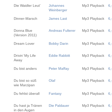
Die Waidler Leut’
Johannes
Mp3 Playback
6,
Weinberger
Dinner-Marsch
James Last
Mp3 Playback
6,
Donna Blue
Andreas Fulterer
Mp3 Playback
6,
(Version 2011)
Dream Lover
Bobby Darin
Mp3 Playback
6,
Drivin’ My Life
Eddie Rabbitt
Mp3 Playback
6,
Away
Du bist anders
Peter Maffay
Mp3 Playback
6,
Du bist so süß
Olaf
Mp3 Playback
6,
wie Marzipan
Du fehlst überall
Fantasy
Mp3 Playback
6,
Du hast ja Tränen
Die Paldauer
Mp3 Playback
6,
in den Augen