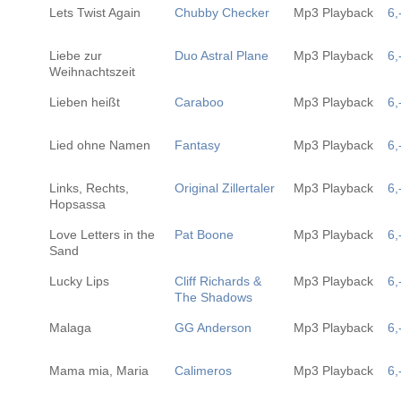
Lets Twist Again
Chubby Checker
Mp3 Playback
6,
Liebe zur
Duo Astral Plane
Mp3 Playback
6,
Weihnachtszeit
Lieben heißt
Caraboo
Mp3 Playback
6,
Lied ohne Namen
Fantasy
Mp3 Playback
6,
Links, Rechts,
Original Zillertaler
Mp3 Playback
6,
Hopsassa
Love Letters in the
Pat Boone
Mp3 Playback
6,
Sand
Lucky Lips
Cliff Richards &
Mp3 Playback
6,
The Shadows
Malaga
GG Anderson
Mp3 Playback
6,
Mama mia, Maria
Calimeros
Mp3 Playback
6,