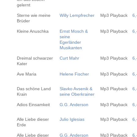
gelernt
Sterne wie meine
Willy Lempfrecher
Mp3 Playback
6,
Brüder
Kleine Anuschka
Ernst Mosch &
Mp3 Playback
6,
seine
Egerländer
Musikanten
Dreimal schwarzer
Curt Mahr
Mp3 Playback
6,
Kater
Ave Maria
Helene Fischer
Mp3 Playback
6,
Das schöne Land
Slavko Avsenik &
Mp3 Playback
6,
Krain
seine Oberkrainer
Adios Einsamkeit
G.G. Anderson
Mp3 Playback
6,
Alle Liebe dieser
Julio Iglesias
Mp3 Playback
6,
Erde
Alle Liebe dieser
G.G. Anderson
Mp3 Playback
6,