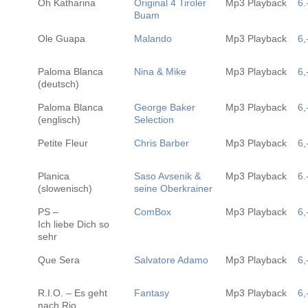
Oh Katharina
Original 4 Tiroler
Mp3 Playback
6.
Buam
Ole Guapa
Malando
Mp3 Playback
6,
Paloma Blanca
Nina & Mike
Mp3 Playback
6,
(deutsch)
Paloma Blanca
George Baker
Mp3 Playback
6,
(englisch)
Selection
Petite Fleur
Chris Barber
Mp3 Playback
6,
Planica
Saso Avsenik &
Mp3 Playback
6.
(slowenisch)
seine Oberkrainer
PS –
ComBox
Mp3 Playback
6,
Ich liebe Dich so
sehr
Que Sera
Salvatore Adamo
Mp3 Playback
6,
R.I.O. – Es geht
Fantasy
Mp3 Playback
6,
nach Rio