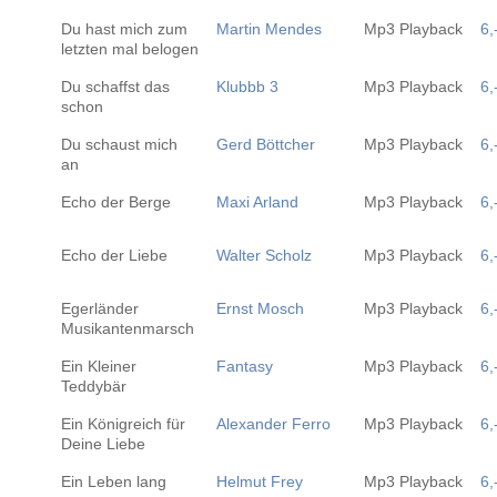
Du hast mich zum
Martin Mendes
Mp3 Playback
6,
letzten mal belogen
Du schaffst das
Klubbb 3
Mp3 Playback
6,
schon
Du schaust mich
Gerd Böttcher
Mp3 Playback
6,
an
Echo der Berge
Maxi Arland
Mp3 Playback
6,
Echo der Liebe
Walter Scholz
Mp3 Playback
6,
Egerländer
Ernst Mosch
Mp3 Playback
6,
Musikantenmarsch
Ein Kleiner
Fantasy
Mp3 Playback
6,
Teddybär
Ein Königreich für
Alexander Ferro
Mp3 Playback
6,
Deine Liebe
Ein Leben lang
Helmut Frey
Mp3 Playback
6,