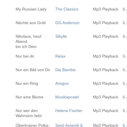
My Russian Lady
The Classics
Mp3 Playback
6,
Nächte aus Gold
GG Anderson
Mp3 Playback
6,
Nikolaus, heut’
Sibylle
Mp3 Playback
6,
Abend
bin ich Dein
Nur bei dir
Relax
Mp3 Playback
6,
Nur ein Bild von Dir
Die Bambis
Mp3 Playback
6,
Nur ein Ring
Amigos
Mp3 Playback
6,
Nur eine Blume
Musikapostel
Mp3 Playback
6,
Nur wer den
Helene Fischer
Mp3 Playback
6,
Wahnsinn liebt
Oberkrainer Polka-
Sasô Avsenik &
Mp3 Playback
6,