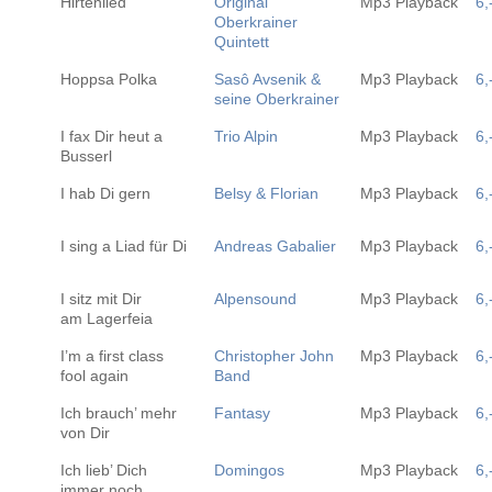
Hirtenlied
Original
Mp3 Playback
6,
Oberkrainer
Quintett
Hoppsa Polka
Sasô Avsenik &
Mp3 Playback
6,
seine Oberkrainer
I fax Dir heut a
Trio Alpin
Mp3 Playback
6,
Busserl
I hab Di gern
Belsy & Florian
Mp3 Playback
6,
I sing a Liad für Di
Andreas Gabalier
Mp3 Playback
6,
I sitz mit Dir
Alpensound
Mp3 Playback
6,
am Lagerfeia
I’m a first class
Christopher John
Mp3 Playback
6,
fool again
Band
Ich brauch’ mehr
Fantasy
Mp3 Playback
6,
von Dir
Ich lieb’ Dich
Domingos
Mp3 Playback
6,
immer noch