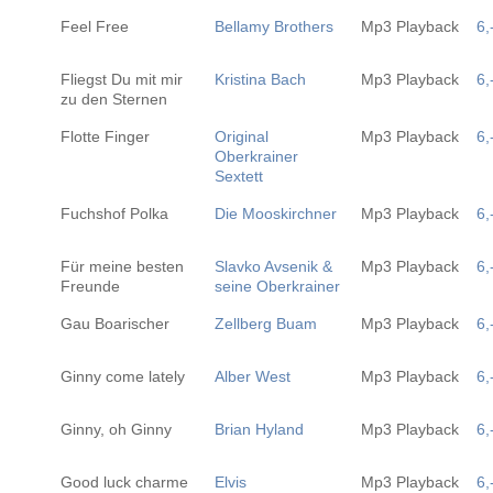
Feel Free
Bellamy Brothers
Mp3 Playback
6,
Fliegst Du mit mir
Kristina Bach
Mp3 Playback
6,
zu den Sternen
Flotte Finger
Original
Mp3 Playback
6,
Oberkrainer
Sextett
Fuchshof Polka
Die Mooskirchner
Mp3 Playback
6,
Für meine besten
Slavko Avsenik &
Mp3 Playback
6,
Freunde
seine Oberkrainer
Gau Boarischer
Zellberg Buam
Mp3 Playback
6,
Ginny come lately
Alber West
Mp3 Playback
6,
Ginny, oh Ginny
Brian Hyland
Mp3 Playback
6,
Good luck charme
Elvis
Mp3 Playback
6,