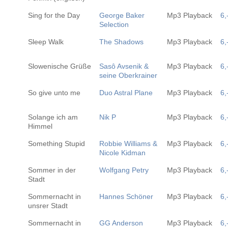
Sing for the Day
George Baker
Mp3 Playback
6,
Selection
Sleep Walk
The Shadows
Mp3 Playback
6,
Slowenische Grüße
Sasô Avsenik &
Mp3 Playback
6,
seine Oberkrainer
So give unto me
Duo Astral Plane
Mp3 Playback
6,
Solange ich am
Nik P
Mp3 Playback
6,
Himmel
Something Stupid
Robbie Williams &
Mp3 Playback
6,
Nicole Kidman
Sommer in der
Wolfgang Petry
Mp3 Playback
6,
Stadt
Sommernacht in
Hannes Schöner
Mp3 Playback
6,
unsrer Stadt
Sommernacht in
GG Anderson
Mp3 Playback
6,