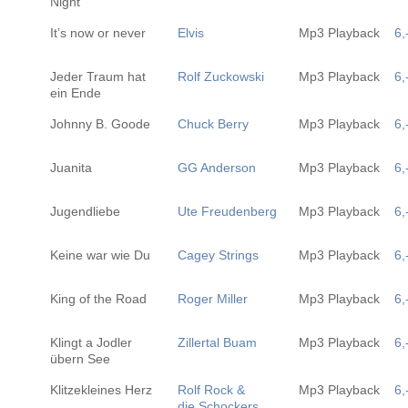
Night
It’s now or never
Elvis
Mp3 Playback
6,
Jeder Traum hat
Rolf Zuckowski
Mp3 Playback
6,
ein Ende
Johnny B. Goode
Chuck Berry
Mp3 Playback
6,
Juanita
GG Anderson
Mp3 Playback
6,
Jugendliebe
Ute Freudenberg
Mp3 Playback
6,
Keine war wie Du
Cagey Strings
Mp3 Playback
6,
King of the Road
Roger Miller
Mp3 Playback
6,
Klingt a Jodler
Zillertal Buam
Mp3 Playback
6,
übern See
Klitzekleines Herz
Rolf Rock &
Mp3 Playback
6,
die Schockers