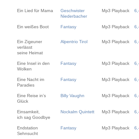
Ein Lied für Mama
Geschwister
Mp3 Playback
6,
Niederbacher
Ein weißes Boot
Fantasy
Mp3 Playback
6,
Ein Zigeuner
Alpentrio Tirol
Mp3 Playback
6,
verlässt
seine Heimat
Eine Insel in den
Fantasy
Mp3 Playback
6,
Wolken
Eine Nacht im
Fantasy
Mp3 Playback
6,
Paradies
Eine Reise in’s
Billy Vaughn
Mp3 Playback
6,
Glück
Einsamkeit,
Nockalm Quintett
Mp3 Playback
6,
ich sag Goodbye
Endstation
Fantasy
Mp3 Playback
6,
Sehnsucht