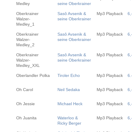
Medley
seine Oberkrainer
Oberkrainer
Sasô Avsenik &
Mp3 Playback
6,
Walzer-
seine Oberkrainer
Medley_1
Oberkrainer
Sasô Avsenik &
Mp3 Playback
6,
Walzer-
seine Oberkrainer
Medley_2
Oberkrainer
Sasô Avsenik &
Mp3 Playback
6,
Walzer-
seine Oberkrainer
Medley_XXL
Oberlandler Polka
Tiroler Echo
Mp3 Playback
6.
Oh Carol
Neil Sedaka
Mp3 Playback
6,
Oh Jessie
Michael Heck
Mp3 Playback
6,
Oh Juanita
Waterloo &
Mp3 Playback
6,
Ricky Berger