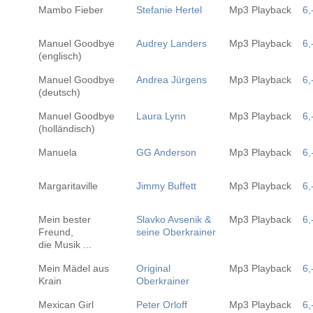
Mambo Fieber
Stefanie Hertel
Mp3 Playback
6,
Manuel Goodbye
Audrey Landers
Mp3 Playback
6,
(englisch)
Manuel Goodbye
Andrea Jürgens
Mp3 Playback
6,
(deutsch)
Manuel Goodbye
Laura Lynn
Mp3 Playback
6,
(holländisch)
Manuela
GG Anderson
Mp3 Playback
6,
Margaritaville
Jimmy Buffett
Mp3 Playback
6,
Mein bester
Slavko Avsenik &
Mp3 Playback
6,
Freund,
seine Oberkrainer
die Musik ...
Mein Mädel aus
Original
Mp3 Playback
6,
Krain
Oberkrainer
Mexican Girl
Peter Orloff
Mp3 Playback
6,