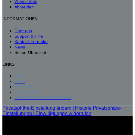
Wunschliste
Abmelden
INFORMATIONEN
Über uns
Support & Hilfe
Kontakt-Formular
News
Seiten-Übersicht
LINKS
SHOP
JOBS
PARTNER
PRODUKTE
NEWSLETTER ABONNIEREN
Privatsphäre-Einstellung ändern |
Historie Privatsphäre-
Einstellungen |
Einwilligungen widerrufen
P