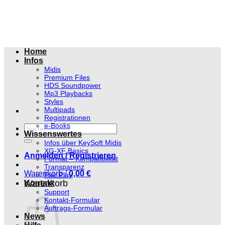
Zum
Inhalt
springen
Home
Infos
Midis
Premium Files
HDS Soundpower
Mp3 Playbacks
Styles
Multipads
Registrationen
e-Books
Suchen
Wissenswertes
nach:
Infos über KeySoft Midis
XG-XF Basics
Anmelden / Registrieren
Format – Kompatibilität
Transparenz
Warenkorb /
0,00
€
Fair Play
Warenkorb
Kontakt
Support
Kontakt-Formular
Auftrags-Formular
News