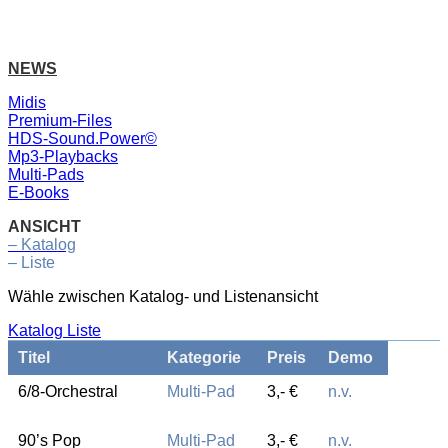
NEWS
Midis
Premium-Files
HDS-Sound.Power©
Mp3-Playbacks
Multi-Pads
E-Books
ANSICHT
– Katalog
– Liste
Wähle zwischen Katalog- und Listenansicht
Katalog
Liste
Titel
Kategorie
Preis
Demo
6/8-Orchestral
Multi-Pad
3,- €
n.v.
90’s Pop
Multi-Pad
3,- €
n.v.