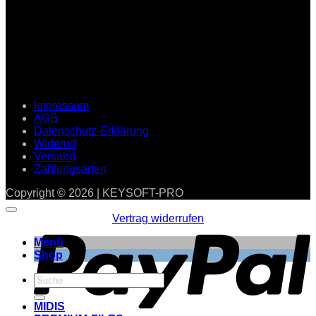
Impressum
AGB
Datenschutz-Erklärung
Widerruf
Versand
Zahlungsarten
Copyright © 2026 | KEYSOFT-PRO
P
Vertrag widerrufen
Menü
Shop
Suchen
nach:
MIDIS