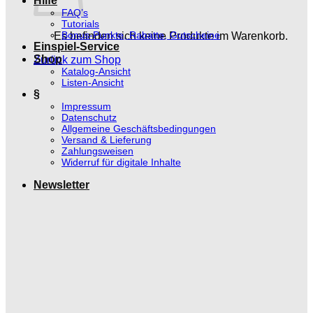
Hilfe
FAQ’s
Tutorials
Bonus-Punkte, Rabatte, Gutscheine
Es befinden sich keine Produkte im Warenkorb.
Einspiel-Service
Shop
Zurück zum Shop
Katalog-Ansicht
Listen-Ansicht
§
Impressum
Datenschutz
Allgemeine Geschäftsbedingungen
Versand & Lieferung
Zahlungsweisen
Widerruf für digitale Inhalte
Newsletter