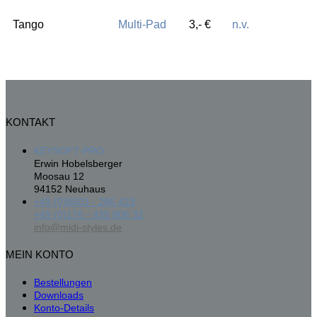
Tango
Multi-Pad
3,- €
n.v.
KONTAKT
KEYSOFT-PRO
Erwin Hobelsberger
Moosau 12
94152 Neuhaus
+49 (0)8503 - 286 423
+49 (0)176 - 435 806 32
info@midi-styles.de
MEIN KONTO
Bestellungen
Downloads
Konto-Details