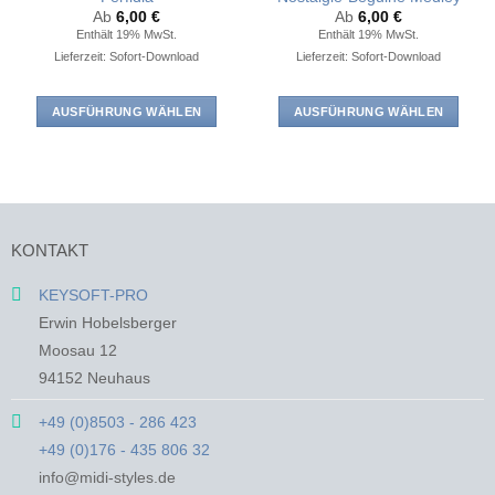
Ab
6,00
€
Ab
6,00
€
Enthält 19% MwSt.
Enthält 19% MwSt.
Lieferzeit: Sofort-Download
Lieferzeit: Sofort-Download
AUSFÜHRUNG WÄHLEN
AUSFÜHRUNG WÄHLEN
Dieses
Dieses
Produkt
Produkt
weist
weist
mehrere
mehrere
Varianten
Varianten
KONTAKT
auf.
auf.
Die
Die
KEYSOFT-PRO
Optionen
Optionen
Erwin Hobelsberger
können
können
auf
auf
Moosau 12
der
der
94152 Neuhaus
Produktseite
Produktseite
gewählt
gewählt
+49 (0)8503 - 286 423
werden
werden
+49 (0)176 - 435 806 32
info@midi-styles.de