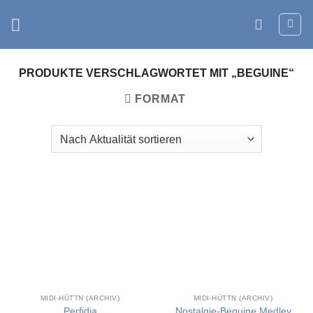
Zum
Inhalt
springen
PRODUKTE VERSCHLAGWORTET MIT „BEGUINE“
FORMAT
MIDI-HÜTTN (ARCHIV)
MIDI-HÜTTN (ARCHIV)
Perfidia
Nostalgie-Beguine Medley