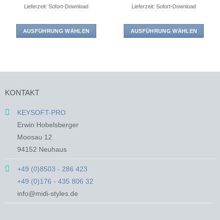
Lieferzeit: Sofort-Download
Lieferzeit: Sofort-Download
AUSFÜHRUNG WÄHLEN
AUSFÜHRUNG WÄHLEN
Dieses
Dieses
Produkt
Produkt
weist
weist
mehrere
mehrere
Varianten
Varianten
KONTAKT
auf.
auf.
Die
Die
KEYSOFT-PRO
Optionen
Optionen
Erwin Hobelsberger
können
können
auf
auf
Moosau 12
der
der
94152 Neuhaus
Produktseite
Produktseite
gewählt
gewählt
+49 (0)8503 - 286 423
werden
werden
+49 (0)176 - 435 806 32
info@midi-styles.de